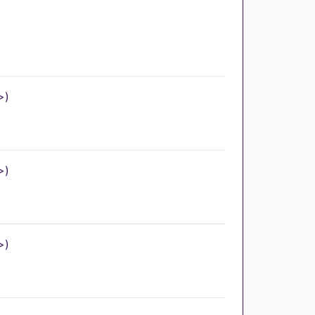
>)
>)
>)